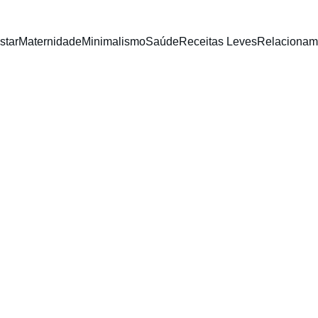
star
Maternidade
Minimalismo
Saúde
Receitas Leves
Relacionam
BEM ESTAR
Aliny Pedrolli
6/30/2026
2 min read