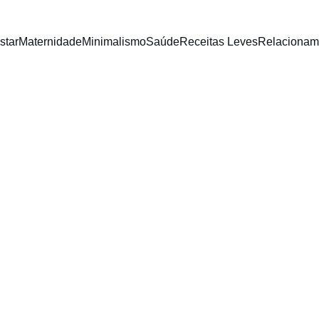
star
Maternidade
Minimalismo
Saúde
Receitas Leves
Relacionam
BEM ESTAR
Aliny Pedrolli
2/2/2026
3 min read