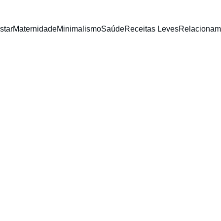
star
Maternidade
Minimalismo
Saúde
Receitas Leves
Relacionam
BEM ESTAR
Aliny Pedrolli
11/6/2025
3 min read